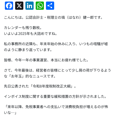
F
X
Li
W
共
a
n
h
有
こんにちは。公認会計士・税理士の塙（はなわ）健一郎です。
c
k
at
e
e
s
カレンダーも残り数枚。
いよいよ2025年も大詰めですね。
b
dI
A
o
n
p
私の事務所の近隣も、年末年始の休みに入り、いつもの喧騒が嘘
のように静まり返っています。
o
p
皆様、今年一年の事業運営、本当にお疲れ様でした。
k
さて、今年最後は、経営者の皆様にとって少し肩の荷が下りるよう
な「お年玉」的なニュースです。
先日公表された「令和8年度税制改正大綱」。
インボイス制度に関する重要な緩和措置の方針が示されました。
「来年以降、免税事業者への支払いで消費税負担が増えるのが怖
いな…」