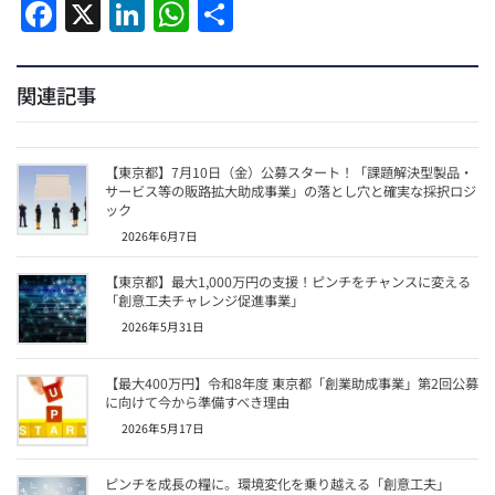
F
X
Li
W
共
a
n
h
有
c
k
at
関連記事
e
e
s
b
dI
A
【東京都】7月10日（金）公募スタート！「課題解決型製品・
o
n
p
サービス等の販路拡大助成事業」の落とし穴と確実な採択ロジ
ック
o
p
2026年6月7日
k
【東京都】最大1,000万円の支援！ピンチをチャンスに変える
「創意工夫チャレンジ促進事業」
2026年5月31日
【最大400万円】令和8年度 東京都「創業助成事業」第2回公募
に向けて今から準備すべき理由
2026年5月17日
ピンチを成長の糧に。環境変化を乗り越える「創意工夫」