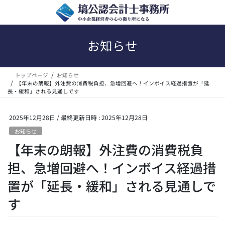
コ
ナ
ン
ビ
テ
ゲ
ン
ー
お知らせ
ツ
シ
へ
ョ
ス
ン
トップページ
お知らせ
キ
に
【年末の朗報】外注費の消費税負担、急増回避へ！インボイス経過措置が「延
ッ
移
長・緩和」される見通しです
プ
動
2025年12月28日
/ 最終更新日時 :
2025年12月28日
お知らせ
【年末の朗報】外注費の消費税負
担、急増回避へ！インボイス経過措
置が「延長・緩和」される見通しで
す