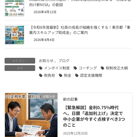
向け新NISA」の創設
2026年4月12日
【令和8年度最新】社員の成長が組織を強くする！東京都「事
業内スキルアップ助成金」のご案内
2026年4月4日
お知らせ
、
ブログ
カテゴリー
インボイス制度
コーチング
税制改正大綱
タグ
税負担
税金
認定支援機関
お知らせ
前の記事
【緊急解説】金利0.75%時代
へ。日銀「追加利上げ」決定で
中小企業が今すぐ点検すべき3つ
のこと
2025年12月20日