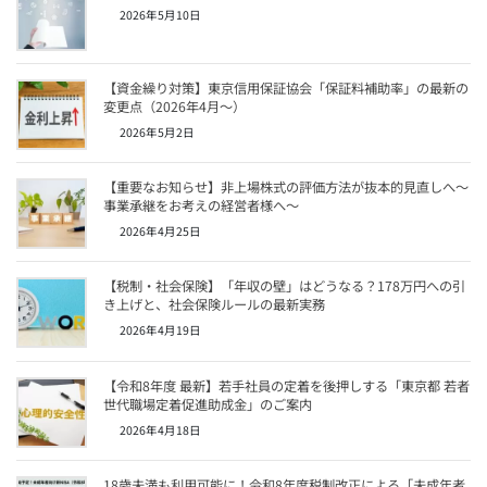
2026年5月10日
【資金繰り対策】東京信用保証協会「保証料補助率」の最新の
変更点（2026年4月〜）
2026年5月2日
【重要なお知らせ】非上場株式の評価方法が抜本的見直しへ～
事業承継をお考えの経営者様へ～
2026年4月25日
【税制・社会保険】「年収の壁」はどうなる？178万円への引
き上げと、社会保険ルールの最新実務
2026年4月19日
【令和8年度 最新】若手社員の定着を後押しする「東京都 若者
世代職場定着促進助成金」のご案内
2026年4月18日
18歳未満も利用可能に！令和8年度税制改正による「未成年者