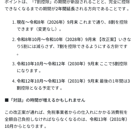
ポイントは、「7割控除」の期間が新設されることと、完全に控除
できなくなるまでの期間が
2年間延長
される方向であることです 。
現在～令和8年（2026年）9月末
これまで通り、
8割
を控除
できます（変更なし）。
令和8年10月～令和10年（2028年）9月末
【改正案】いきな
り5割には減らさず、
7割
を控除できるようにする方針です
。
令和10年10月～令和12年（2030年）9月末
ここで
5割
控除
になります 。
令和12年10月～令和13年（2031年）9月末
最後の1年間は
3
割
控除となる予定です 。
■「対話」の時間が増えるかもしれません
この改正案が通れば、免税事業者からの仕入れにかかる消費税を
全額自己負担しなければならなくなるのは、
令和13年（2031年）
10月
からとなります 。