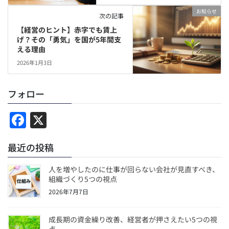
お知らせ
次の記事
【経営のヒント】赤字でも賃上
げ？その「勇気」を国が5年間支
える理由
2026年1月3日
フォロー
F
X
a
最近の投稿
c
e
人を増やしたのに仕事が回らない会社が見直すべき、
b
組織づくり5つの視点
2026年7月7日
o
o
成長期の資金繰り改善、経営者が押さえたい5つの視