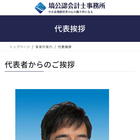
コ
ナ
ン
ビ
テ
ゲ
ン
ー
代表挨拶
ツ
シ
へ
ョ
ス
ン
トップページ
事業所案内
代表挨拶
キ
に
ッ
移
代表者からのご挨拶
プ
動