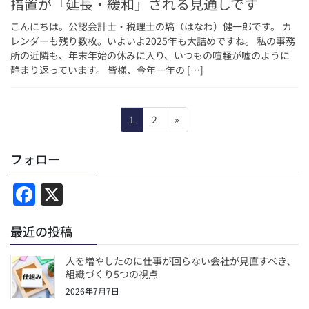
措置が「延長・緩和」される見通しです
こんにちは。公認会計士・税理士の塙（はなわ）健一郎です。 カ
レンダーも残り数枚。いよいよ2025年も大詰めですね。 私の事務
所の近隣も、年末年始の休みに入り、いつもの喧騒が嘘のように
静まり返っています。 皆様、今年一年の […]
投
固
固
1
2
»
稿
定
定
ペ
ペ
の
フォロー
ー
ー
ペ
ジ
ジ
F
X
ー
a
ジ
最近の投稿
c
送
り
e
人を増やしたのに仕事が回らない会社が見直すべき、
b
組織づくり5つの視点
2026年7月7日
o