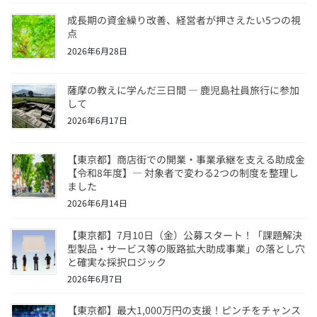
o
成長期の資金繰り改善、経営者が押さえたい5つの視
k
点
2026年6月28日
薩摩の教えに学んだ三日間 ― 鹿児島社員旅行に参加
して
2026年6月17日
【東京都】商店街での開業・事業承継を支える助成金
【令和8年度】― 対象者で変わる2つの制度を整理し
ました
2026年6月14日
【東京都】7月10日（金）公募スタート！「課題解決
型製品・サービス等の販路拡大助成事業」の落とし穴
と確実な採択ロジック
2026年6月7日
【東京都】最大1,000万円の支援！ピンチをチャンス