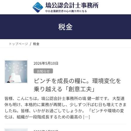
コ
ナ
ン
ビ
テ
ゲ
ン
ー
税金
ツ
シ
へ
ョ
ス
ン
トップページ
税金
キ
に
ッ
移
プ
動
2026年5月10日
お知らせ
ピンチを成長の糧に。環境変化を
乗り越える「創意工夫」
皆様、こんにちは。塙公認会計士事務所の塙 健一郎です。 大型連
休も明け、本格的に業務が再開し、少しずつ汗ばむ日も増えてきま
したね。皆様、いかがお過ごしでしょうか。 「ピンチや環境の変
化は、組織が一段階成長するための最高の […]