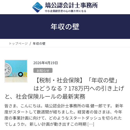
コ
ナ
ン
ビ
テ
ゲ
ン
ー
年収の壁
ツ
シ
へ
ョ
ス
ン
トップページ
年収の壁
キ
に
ッ
移
プ
動
2026年4月19日
お知らせ
【税制・社会保険】「年収の壁」
はどうなる？178万円への引き上げ
と、社会保険ルールの最新実務
皆さま、こんにちは。塙公認会計士事務所の塙 健一郎です。 新年
度がスタートして数週間が経ちました。経営者の皆さまは、今年
度の事業計画に向けて、どのようなスタートダッシュを切られた
でしょうか。 新しい計画が動き出すこの時期 […]