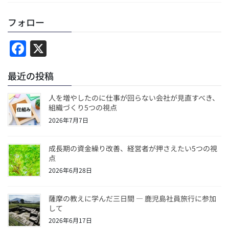
フォロー
F
X
a
最近の投稿
c
e
人を増やしたのに仕事が回らない会社が見直すべき、
b
組織づくり5つの視点
2026年7月7日
o
o
成長期の資金繰り改善、経営者が押さえたい5つの視
k
点
2026年6月28日
薩摩の教えに学んだ三日間 ― 鹿児島社員旅行に参加
して
2026年6月17日