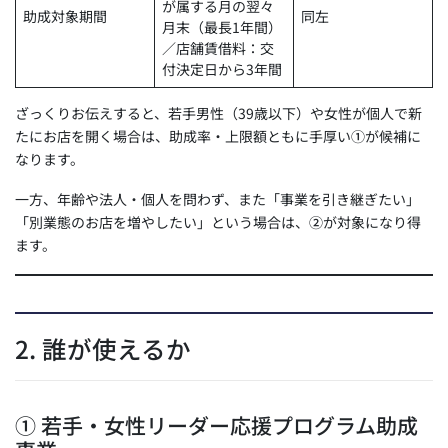
が属する月の翌々
助成対象期間
同左
月末（最長1年間）
／店舗賃借料：交
付決定日から3年間
ざっくりお伝えすると、若手男性（39歳以下）や女性が個人で新
たにお店を開く場合は、助成率・上限額ともに手厚い
①
が候補に
なります。
一方、年齢や法人・個人を問わず、また「事業を引き継ぎたい」
「別業態のお店を増やしたい」という場合は、
②
が対象になり得
ます。
2. 誰が使えるか
① 若手・女性リーダー応援プログラム助成