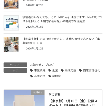
2026年1月25日
後継者がいなくても、その「のれん」は残せます。M&A仲介コ
ストを抑える「専門家活用枠」の現実的な活用法
2026年1月17日
【創業支援】その日付で大丈夫？ 消費税還付を逃さない「事
業開始日」の罠
2026年1月10日
お知らせ
、
ブログ
カテゴリー
事業承継
創業
助成応援
商店街活性化
タグ
若手応援
補助金
お知らせ
前の記事
【東京都】7月10日（金）公募ス
タート！「課題解決型製品・サ