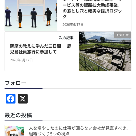
ービス等の販路拡大助成事業」
の落とし穴と確実な採択ロジッ
ク
2026年6月7日
お知らせ
次の記事
薩摩の教えに学んだ三日間 ― 鹿
児島社員旅行に参加して
2026年6月17日
フォロー
F
X
a
最近の投稿
c
e
人を増やしたのに仕事が回らない会社が見直すべき、
組織づくり5つの視点