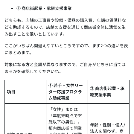
② 商店街起業・承継支援事業
どちらも、店舗の工事費や設備・備品の購入費、店舗の賃借料な
どを助成するもので、店舗の支援を通じて商店街全体に活気を生
み出すことを狙いとしています。
ここがいちばん間違えやすいところですので、まず2つの違いを表
にまとめます。
対象になる方と金額が異なります
ので、ご自身がどちらに当ては
まるかを確認してくださいね。
① 若手・女性リー
② 商店街起業・承
項目
ダー応援プログラ
継支援事業
ム助成事業
「女性」または
「年度末時点で39
歳以下の男性」。
年齢・性別・個人/
都内商店街で開業
法人を問わず
、商