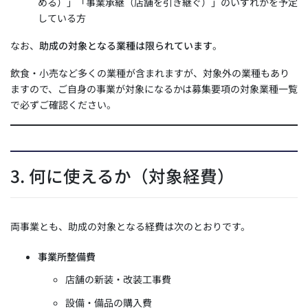
める）」「事業承継（店舗を引き継ぐ）」のいずれかを予定
している方
なお、
助成の対象となる業種は限られています
。
飲食・小売など多くの業種が含まれますが、対象外の業種もあり
ますので、ご自身の事業が対象になるかは募集要項の対象業種一覧
で必ずご確認ください。
3. 何に使えるか（対象経費）
両事業とも、助成の対象となる経費は次のとおりです。
事業所整備費
店舗の新装・改装工事費
設備・備品の購入費