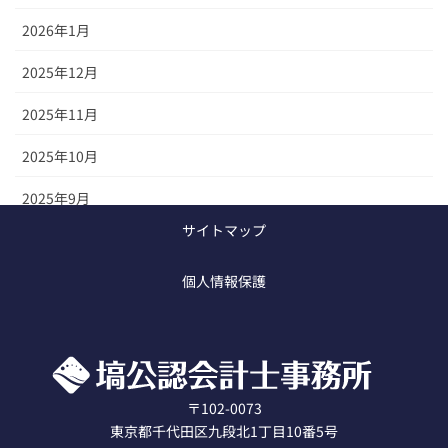
2026年1月
2025年12月
2025年11月
2025年10月
2025年9月
サイトマップ
2025年8月
個人情報保護
2020年12月
〒102-0073
東京都千代田区九段北1丁目10番5号