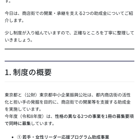
す。
今日は、商店街での開業・承継を支える2つの助成金についてご紹
介します。
少し制度が入り組んでいますので、正確なところを丁寧に整理して
いきましょう。
1. 制度の概要
東京都と（公財）東京都中小企業振興公社は、都内商店街の活性
化と担い手の発掘を目的に、商店街での開業等を支援する助成金
を実施しています。
今年度（令和8年度）は、
性格の異なる2つの事業を1冊の募集要項
で同時に募集
しています。
① 若手・女性リーダー応援プログラム助成事業