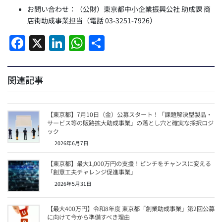
お問い合わせ：（公財）東京都中小企業振興公社 助成課 商
店街助成事業担当（電話 03-3251-7926）
F
X
Li
W
共
a
n
h
有
c
k
at
関連記事
e
e
s
b
dI
A
【東京都】7月10日（金）公募スタート！「課題解決型製品・
o
n
p
サービス等の販路拡大助成事業」の落とし穴と確実な採択ロジ
ック
o
p
2026年6月7日
k
【東京都】最大1,000万円の支援！ピンチをチャンスに変える
「創意工夫チャレンジ促進事業」
2026年5月31日
【最大400万円】令和8年度 東京都「創業助成事業」第2回公募
に向けて今から準備すべき理由