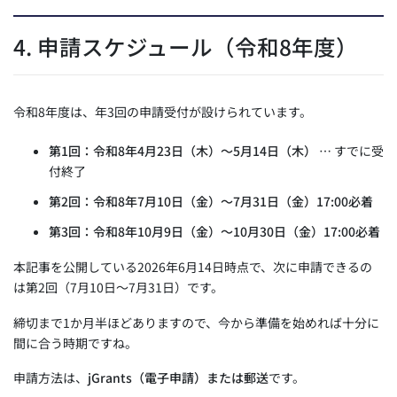
4. 申請スケジュール（令和8年度）
令和8年度は、年3回の申請受付が設けられています。
第1回：令和8年4月23日（木）〜5月14日（木）
… すでに受
付終了
第2回：令和8年7月10日（金）〜7月31日（金）17:00必着
第3回：令和8年10月9日（金）〜10月30日（金）17:00必着
本記事を公開している2026年6月14日時点で、次に申請できるの
は第2回（7月10日〜7月31日）です。
締切まで1か月半ほどありますので、今から準備を始めれば十分に
間に合う時期ですね。
申請方法は、
jGrants（電子申請）または郵送
です。