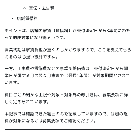
宣伝・広告費
店舗賃借料
ポイントは、
店舗の家賃（賃借料）が交付決定日から3年間にわた
って助成対象
になり得る点です。
開業初期は家賃負担が重くのしかかりますので、ここを支えてもら
えるのは心強い設計ですね。
一方、工事費や設備費などの事業所整備費は、交付決定日から開
業日が属する月の翌々月末まで（最長1年間）が対象期間とされて
います。
費目ごとの細かな上限や対象・対象外の線引きは、募集要項に詳
しく定められています。
本記事では確認できた範囲のみを記載していますので、個別の経
費が対象になるかは募集要項でご確認ください。