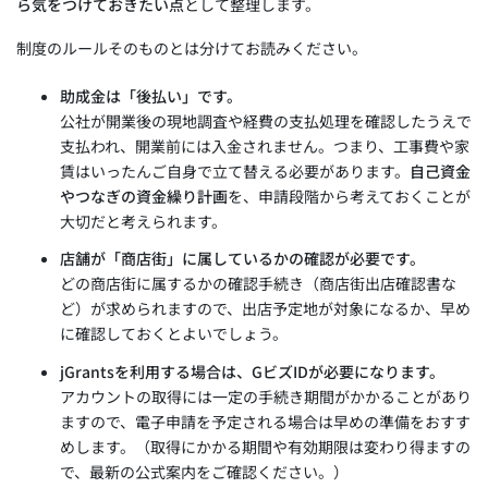
ら気をつけておきたい点
として整理します。
制度のルールそのものとは分けてお読みください。
助成金は「後払い」です。
公社が開業後の現地調査や経費の支払処理を確認したうえで
支払われ、開業前には入金されません。つまり、工事費や家
賃はいったんご自身で立て替える必要があります。
自己資金
やつなぎの資金繰り計画
を、申請段階から考えておくことが
大切だと考えられます。
店舗が「商店街」に属しているかの確認が必要です。
どの商店街に属するかの確認手続き（商店街出店確認書な
ど）が求められますので、出店予定地が対象になるか、早め
に確認しておくとよいでしょう。
jGrantsを利用する場合は、GビズIDが必要になります。
アカウントの取得には一定の手続き期間がかかることがあり
ますので、電子申請を予定される場合は早めの準備をおすす
めします。（取得にかかる期間や有効期限は変わり得ますの
で、最新の公式案内をご確認ください。）