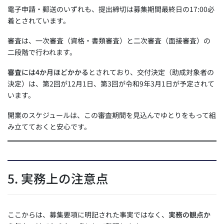
電子申請・郵送のいずれも、提出締切は募集期間最終日の17:00必
着とされています。
審査は、一次審査（資格・書類審査）と二次審査（面接審査）の
二段階で行われます。
審査には4か月ほどかかる
とされており、交付決定（助成対象者の
決定）は、第2回が12月1日、第3回が令和9年3月1日が予定されて
います。
開業のスケジュールは、この審査期間を見込んでゆとりをもって組
み立てておくと安心です。
5. 実務上の注意点
ここからは、募集要項に明記された事実ではなく、
実務の観点か