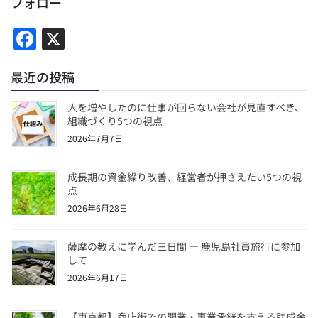
フォロー
F
X
a
最近の投稿
c
e
人を増やしたのに仕事が回らない会社が見直すべき、
b
組織づくり5つの視点
2026年7月7日
o
o
成長期の資金繰り改善、経営者が押さえたい5つの視
k
点
2026年6月28日
薩摩の教えに学んだ三日間 ― 鹿児島社員旅行に参加
して
2026年6月17日
【東京都】商店街での開業・事業承継を支える助成金