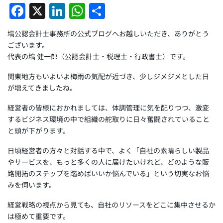
F
X
Li
W
共
a
n
h
有
塙公認会計士事務所の公式ブログへお越しいただき、ありがとう
c
k
at
ございます。
e
e
s
代表の塙 健一郎（公認会計士・税理士・行政書士）です。
b
dI
A
関東地方もいよいよ梅雨の気配が近づき、少しジメジメとした日
o
n
p
が増えてきましたね。
o
p
経営者の皆様におかれましては、体調管理に気を配りつつ、激変
k
するビジネス環境の中で組織の舵取りに日々奮闘されていること
と頭が下がります。
日頃経営者の方々と対話する中で、よく「自社の素晴らしい製品
やサービスを、もっと多くの人に届けたいけれど、どのような販
路開拓のステップを踏めばいいか悩んでいる」という切実なお悩
みを伺います。
経営戦略の視点から見ても、自社のリソースをどこに集中させるか
は極めて重要です。