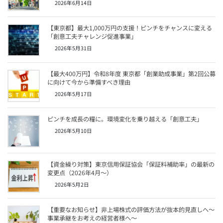
o
p
2026年6月14日
k
【東京都】最大1,000万円の支援！ピンチをチャンスに変える
「創意工夫チャレンジ促進事業」
2026年5月31日
【最大400万円】令和8年度 東京都「創業助成事業」第2回公募
に向けて今から準備すべき理由
2026年5月17日
ピンチを成長の糧に。環境変化を乗り越える「創意工夫」
2026年5月10日
【資金繰り対策】東京信用保証協会「保証料補助率」の最新の
変更点（2026年4月〜）
2026年5月2日
【重要なお知らせ】非上場株式の評価方法が抜本的見直しへ～
事業承継をお考えの経営者様へ～