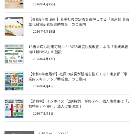
2026年4月25日
【令和8年度 最新】若手社員の定着を後押しする「東京都 若者
世代職場定着促進助成金」のご案内
2026年4月18日
18歳未満も利用可能に！令和8年度税制改正による「未成年者
向け新NISA」の創設
2026年4月12日
【令和8年度最新】社員の成長が組織を強くする！東京都「事
業内スキルアップ助成金」のご案内
2026年4月4日
【消費税】インボイス「2割特例」が終了へ。個人事業主は「3
割特例」へ移行、法人は要注意！
2026年2月1日
お知らせ
、
ブログ
カテゴリー