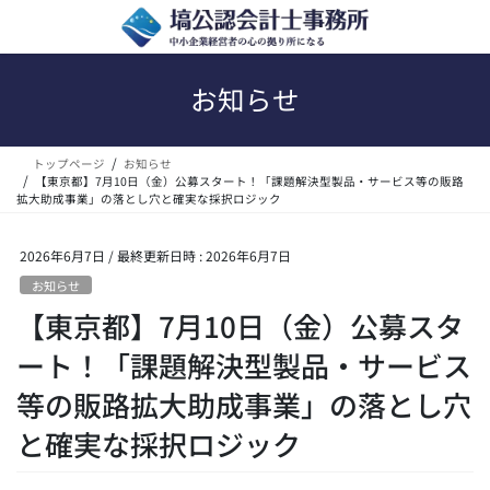
コ
ナ
ン
ビ
テ
ゲ
ン
ー
お知らせ
ツ
シ
へ
ョ
ス
ン
トップページ
お知らせ
キ
に
【東京都】7月10日（金）公募スタート！「課題解決型製品・サービス等の販路
ッ
移
拡大助成事業」の落とし穴と確実な採択ロジック
プ
動
2026年6月7日
/ 最終更新日時 :
2026年6月7日
お知らせ
【東京都】7月10日（金）公募スタ
ート！「課題解決型製品・サービス
等の販路拡大助成事業」の落とし穴
と確実な採択ロジック