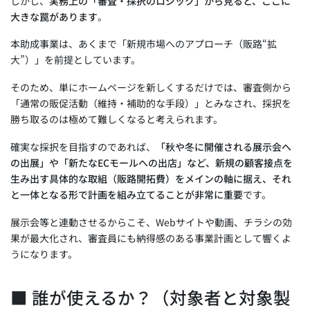
しかし、
実務上の「審査・採択のロジック」から見ると、ここに
大きな罠があります
。
本助成事業は、あくまで「新規市場へのアプローチ（販路“拡
大”）」を前提としています。
そのため、単にホームページを新しくするだけでは、審査側から
「通常の販促活動（維持・補助的な手段）」とみなされ、採択を
勝ち取るのは極めて難しくなると考えられます。
確実な採択を目指すのであれば、
「秋や冬に開催される展示会へ
の出展」や「新たなECモールへの出店」など、新規の顧客接点を
生み出す具体的な取組（販路開拓費）をメインの軸に据え、それ
と一体となる形で計画を組み立てることが非常に重要
です。
展示会等と連動させるからこそ、Webサイトや動画、チラシの効
果が最大化され、審査員にも納得感のある事業計画として響くよ
うになります。
■ 誰が使えるか？（対象者と対象製