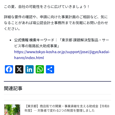
この夏、自社の可能性をさらに広げていきましょう！
詳細な要件の確認や、申請に向けた事業計画のご相談など、気に
なることがあれば塙公認会計士事務所までお気軽にお問い合わせ
ください。
公式情報 検索キーワード
：「東京都 課題解決型製品・サー
ビス等の販路拡大助成事業」
https://www.tokyo-kosha.or.jp/support/josei/jigyo/kadai-
hanro/index.html
F
X
Li
W
共
a
n
h
有
c
k
at
関連記事
e
e
s
b
dI
A
【東京都】商店街での開業・事業承継を支える助成金【令和8
o
n
p
年度】― 対象者で変わる2つの制度を整理しました