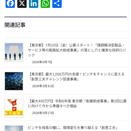
F
X
Li
W
共
a
n
h
有
c
k
at
関連記事
e
e
s
b
dI
A
【東京都】7月10日（金）公募スタート！「課題解決型製品・
o
n
p
サービス等の販路拡大助成事業」の落とし穴と確実な採択ロジ
ック
o
p
2026年6月7日
k
【東京都】最大1,000万円の支援！ピンチをチャンスに変える
「創意工夫チャレンジ促進事業」
2026年5月31日
【最大400万円】令和8年度 東京都「創業助成事業」第2回公募
に向けて今から準備すべき理由
2026年5月17日
ピンチを成長の糧に。環境変化を乗り越える「創意工夫」