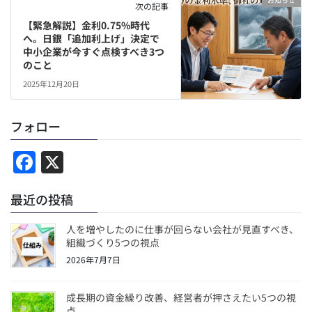
次の記事
【緊急解説】金利0.75%時代
へ。日銀「追加利上げ」決定で
中小企業が今すぐ点検すべき3つ
のこと
2025年12月20日
フォロー
F
X
a
最近の投稿
c
e
人を増やしたのに仕事が回らない会社が見直すべき、
b
組織づくり5つの視点
2026年7月7日
o
o
成長期の資金繰り改善、経営者が押さえたい5つの視
点