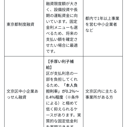
融資限度額が大き
く、設備投資や長
期の運転資金に向
都内で1年以上事業
いています。固定
東京都制度融資
を営む中小企業者
金利メニューも選
など
べるため、将来の
支払い額を確定さ
せたい場合に最適
です。
【手厚い利子補
給】
区が支払利息の一
部を負担してくれ
るため、
「本人負
文京区中小企業あ
担利率」が0.2%〜
文京区内に主たる
っせん融資
0.4%程度
（※条件
事業所がある方
による）と極めて
低く抑えられるケ
ースがあります。実
質的な固定低金利
を実現できます。