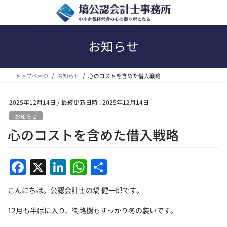
コ
ナ
ン
ビ
テ
ゲ
ン
ー
お知らせ
ツ
シ
へ
ョ
ス
ン
トップページ
お知らせ
心のコストを含めた借入戦略
キ
に
ッ
移
プ
動
2025年12月14日
/ 最終更新日時 :
2025年12月14日
お知らせ
心のコストを含めた借入戦略
F
X
Li
W
共
a
n
h
有
こんにちは。公認会計士の塙 健一郎です。
c
k
at
e
e
s
12月も半ばに入り、街路樹もすっかり冬の装いです。