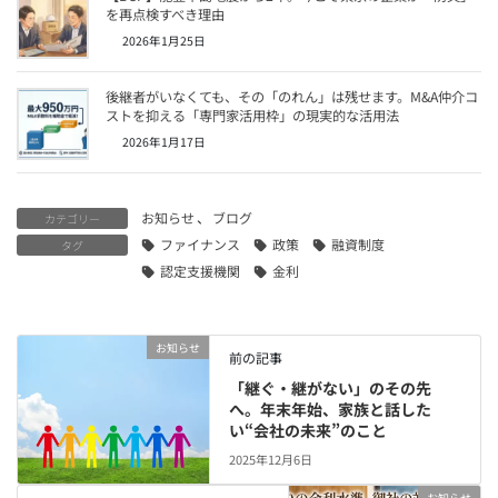
を再点検すべき理由
2026年1月25日
後継者がいなくても、その「のれん」は残せます。M&A仲介コ
ストを抑える「専門家活用枠」の現実的な活用法
2026年1月17日
お知らせ
、
ブログ
カテゴリー
ファイナンス
政策
融資制度
タグ
認定支援機関
金利
お知らせ
前の記事
「継ぐ・継がない」のその先
へ。年末年始、家族と話した
い“会社の未来”のこと
2025年12月6日
お知らせ