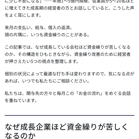
に少し不安になる」——年商1〜5億円規模、従業員が5〜20名ほど
e
e
s
に増えてきた成長期の経営者の方とお話ししていると、こうした声
をよく耳にします。
b
dI
A
o
n
p
来月の支払い、給与、借入の返済。
頭の片隅に、いつも資金繰りのことがある。
o
p
k
この記事では、なぜ成長している会社ほど資金繰りが苦しくなる
のか、その構造をひもときながら、資金繰り改善のために経営者
が押さえたい5つの視点を整理します。
個別の状況によって最適な打ち手は変わりますので、気になる点が
あれば、いつでも私たちにご相談ください。
私たちは、関与先の方々と毎月この「お金の流れ」をめぐる会話
を重ねています。
なぜ成長企業ほど資金繰りが苦しく
なるのか