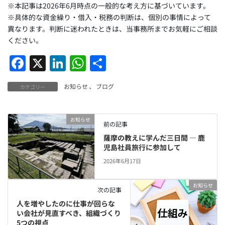
※本記事は2026年6月時点の一般的な考え方に基づいています。
※具体的な資金繰り・借入・税務の判断は、個別の事情によって
異なります。判断に迷われたときは、当事務所までお気軽にご相談
ください。
F
X
Li
W
共
a
n
h
有
お知らせ
、
ブログ
カテゴリー
c
k
at
e
e
s
お知らせ
b
dI
A
前の記事
o
n
p
薩摩の教えに学んだ三日間 ― 鹿
児島社員旅行に参加して
o
p
2026年6月17日
k
お知らせ
次の記事
人を増やしたのに仕事が回らな
い会社が見直すべき、組織づくり
5つの視点