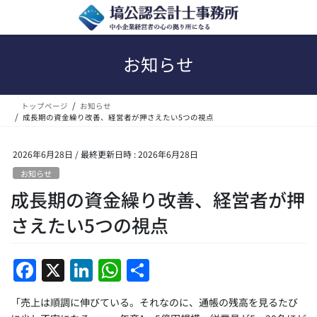
コ
ナ
ン
ビ
テ
ゲ
ン
ー
お知らせ
ツ
シ
へ
ョ
ス
ン
トップページ
お知らせ
キ
に
成長期の資金繰り改善、経営者が押さえたい5つの視点
ッ
移
プ
動
2026年6月28日
/ 最終更新日時 :
2026年6月28日
お知らせ
成長期の資金繰り改善、経営者が押
さえたい5つの視点
F
X
Li
W
共
a
n
h
有
「売上は順調に伸びている。それなのに、通帳の残高を見るたび
c
k
at