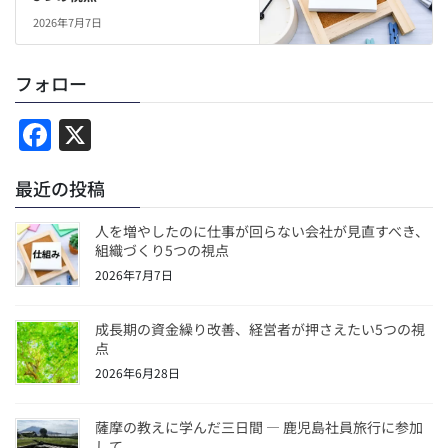
2026年7月7日
フォロー
F
X
a
最近の投稿
c
e
人を増やしたのに仕事が回らない会社が見直すべき、
b
組織づくり5つの視点
2026年7月7日
o
o
成長期の資金繰り改善、経営者が押さえたい5つの視
k
点
2026年6月28日
薩摩の教えに学んだ三日間 ― 鹿児島社員旅行に参加
して