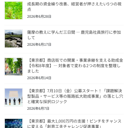
o
成長期の資金繰り改善、経営者が押さえたい5つの視
k
点
2026年6月28日
薩摩の教えに学んだ三日間 ― 鹿児島社員旅行に参加
して
2026年6月17日
【東京都】商店街での開業・事業承継を支える助成金
【令和8年度】― 対象者で変わる2つの制度を整理し
ました
2026年6月14日
【東京都】7月10日（金）公募スタート！「課題解決
型製品・サービス等の販路拡大助成事業」の落とし穴
と確実な採択ロジック
2026年6月7日
【東京都】最大1,000万円の支援！ピンチをチャンス
に変える「創意工夫チャレンジ促進事業」