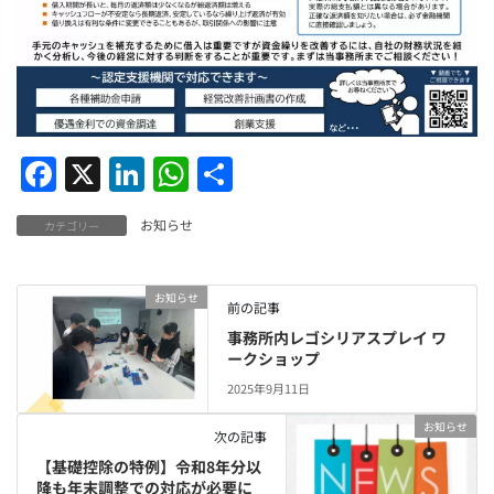
F
X
Li
W
共
a
n
h
有
お知らせ
カテゴリー
c
k
at
e
e
s
お知らせ
b
dI
A
前の記事
o
n
p
事務所内レゴシリアスプレイ ワ
ークショップ
o
p
2025年9月11日
k
お知らせ
次の記事
【基礎控除の特例】令和8年分以
降も年末調整での対応が必要に