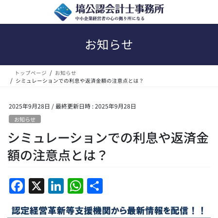
コ
ナ
ン
ビ
テ
ゲ
ン
ー
お知らせ
ツ
シ
へ
ョ
ス
ン
トップページ
お知らせ
キ
に
シミュレーションでの利息や返済金額の注意点とは？
ッ
移
プ
動
2025年9月28日
/ 最終更新日時 :
2025年9月28日
お知らせ
シミュレーションでの利息や返済金
額の注意点とは？
F
X
Li
W
共
a
n
h
有
c
k
at