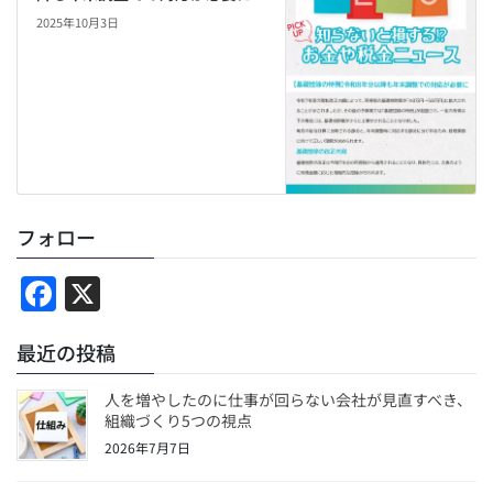
2025年10月3日
フォロー
F
X
a
最近の投稿
c
e
人を増やしたのに仕事が回らない会社が見直すべき、
b
組織づくり5つの視点
2026年7月7日
o