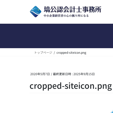
コ
ナ
ン
ビ
テ
ゲ
ン
ー
ツ
シ
へ
ョ
ス
ン
キ
に
ッ
移
トップページ
cropped-siteicon.png
プ
動
2020年5月7日
/ 最終更新日時 :
2025年9月15日
cropped-siteicon.png