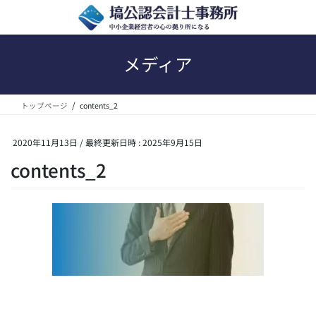
コ
ナ
ン
ビ
テ
ゲ
ン
ー
メディア
ツ
シ
へ
ョ
ス
ン
トップページ
contents_2
キ
に
ッ
移
プ
動
2020年11月13日
/ 最終更新日時 :
2025年9月15日
contents_2