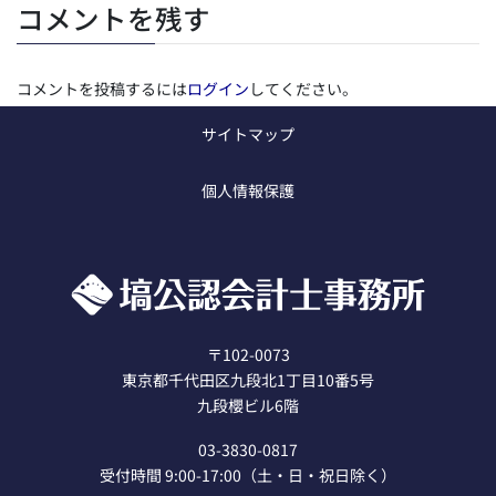
コメントを残す
コメントを投稿するには
ログイン
してください。
サイトマップ
フォロー
個人情報保護
F
X
a
c
e
b
〒102-0073
東京都千代田区九段北1丁目10番5号
o
九段櫻ビル6階
o
03-3830-0817
k
受付時間 9:00-17:00（土・日・祝日除く）