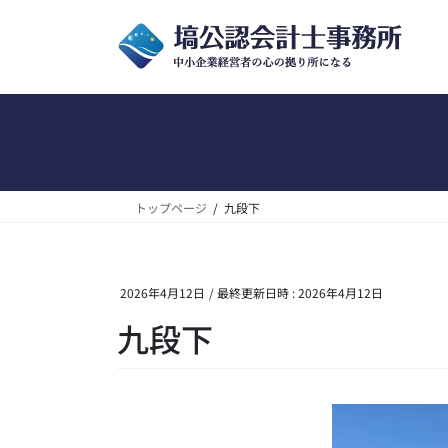
コ
ナ
ン
ビ
テ
ゲ
ン
ー
ツ
シ
へ
ョ
ス
ン
キ
に
ッ
移
トップページ
九段下
プ
動
2026年4月12日
/ 最終更新日時 :
2026年4月12日
九段下