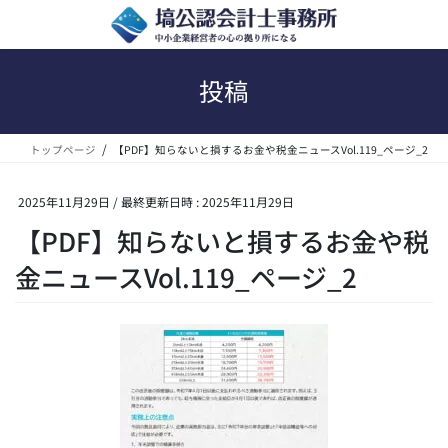
コ
ナ
ン
ビ
テ
ゲ
ン
ー
投稿
ツ
シ
へ
ョ
ス
ン
トップページ
【PDF】知らないと損するお金や税金ニュースVol.119_ページ_2
キ
に
ッ
移
プ
動
2025年11月29日
/ 最終更新日時 :
2025年11月29日
【PDF】知らないと損するお金や税
金ニュースVol.119_ページ_2