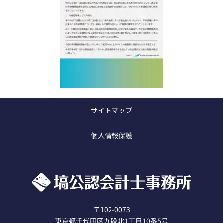
サイトマップ
フォロー
個人情報保護
F
X
a
c
e
b
〒102-0073
東京都千代田区九段北1丁目10番5号