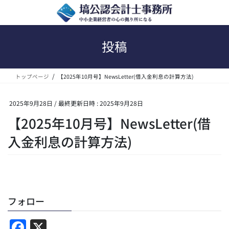
コ
ナ
ン
ビ
テ
ゲ
ン
ー
投稿
ツ
シ
へ
ョ
ス
ン
トップページ
【2025年10月号】NewsLetter(借入金利息の計算方法)
キ
に
ッ
移
プ
動
2025年9月28日
/ 最終更新日時 :
2025年9月28日
【2025年10月号】NewsLetter(借
入金利息の計算方法)
フォロー
F
X