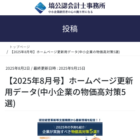
コ
ナ
ン
ビ
テ
ゲ
ン
ー
投稿
ツ
シ
へ
ョ
ス
ン
トップページ
キ
に
【2025年8月号】ホームページ更新用データ(中小企業の物価高対策5選)
ッ
移
プ
動
2025年8月2日
/ 最終更新日時 :
2025年9月15日
【2025年8月号】ホームページ更新
用データ(中小企業の物価高対策5
選)