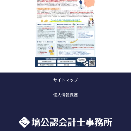
サイトマップ
フォロー
個人情報保護
F
X
a
c
e